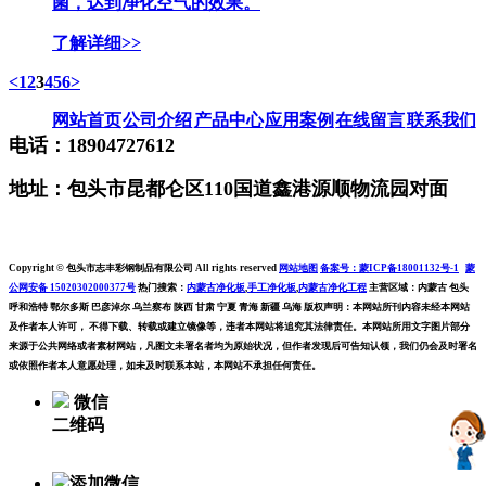
菌，达到净化空气的效果。
了解详细>>
<
1
2
3
4
5
6
>
网站首页
公司介绍
产品中心
应用案例
在线留言
联系我们
电话：18904727612
地址：包头市昆都仑区110国道鑫港源顺物流园对面
Copyright © 包头市志丰彩钢制品有限公司 All rights reserved
网站地图
备案号：蒙ICP备18001132号-1
蒙
公网安备 15020302000377号
热门搜索：
内蒙古净化板
,
手工净化板
,
内蒙古净化工程
主营区域：内蒙古 包头
呼和浩特 鄂尔多斯 巴彦淖尔 乌兰察布 陕西 甘肃 宁夏 青海 新疆 乌海 版权声明：本网站所刊内容未经本网站
及作者本人许可， 不得下载、转载或建立镜像等，违者本网站将追究其法律责任。本网站所用文字图片部分
来源于公共网络或者素材网站，凡图文未署名者均为原始状况，但作者发现后可告知认领，我们仍会及时署名
或依照作者本人意愿处理，如未及时联系本站，本网站不承担任何责任。
微信
二维码
添加微信