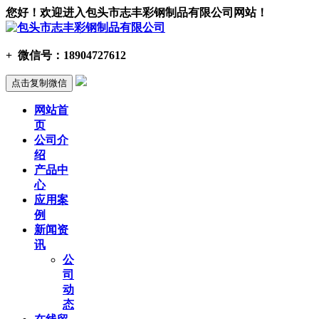
您好！欢迎进入包头市志丰彩钢制品有限公司网站！
+
微信号：
18904727612
点击复制微信
网站首
页
公司介
绍
产品中
心
应用案
例
新闻资
讯
公
司
动
态