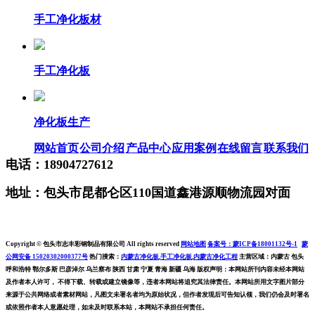
手工净化板材
手工净化板
净化板生产
网站首页
公司介绍
产品中心
应用案例
在线留言
联系我们
电话：18904727612
地址：包头市昆都仑区110国道鑫港源顺物流园对面
Copyright © 包头市志丰彩钢制品有限公司 All rights reserved
网站地图
备案号：蒙ICP备18001132号-1
蒙
公网安备 15020302000377号
热门搜索：
内蒙古净化板
,
手工净化板
,
内蒙古净化工程
主营区域：内蒙古 包头
呼和浩特 鄂尔多斯 巴彦淖尔 乌兰察布 陕西 甘肃 宁夏 青海 新疆 乌海 版权声明：本网站所刊内容未经本网站
及作者本人许可， 不得下载、转载或建立镜像等，违者本网站将追究其法律责任。本网站所用文字图片部分
来源于公共网络或者素材网站，凡图文未署名者均为原始状况，但作者发现后可告知认领，我们仍会及时署名
或依照作者本人意愿处理，如未及时联系本站，本网站不承担任何责任。