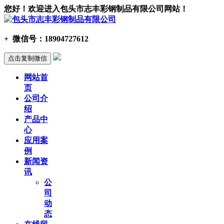
您好！欢迎进入包头市志丰彩钢制品有限公司网站！
+
微信号：
18904727612
点击复制微信
网站首
页
公司介
绍
产品中
心
应用案
例
新闻资
讯
公
司
动
态