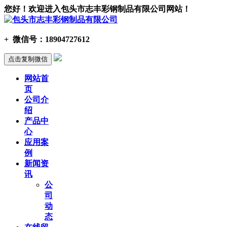
您好！欢迎进入包头市志丰彩钢制品有限公司网站！
+
微信号：
18904727612
点击复制微信
网站首
页
公司介
绍
产品中
心
应用案
例
新闻资
讯
公
司
动
态