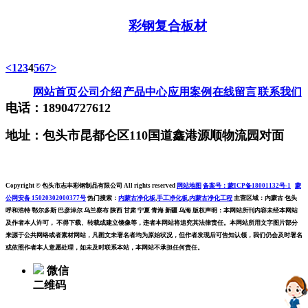
彩钢复合板材
<
1
2
3
4
5
6
7
>
网站首页
公司介绍
产品中心
应用案例
在线留言
联系我们
电话：18904727612
地址：包头市昆都仑区110国道鑫港源顺物流园对面
Copyright © 包头市志丰彩钢制品有限公司 All rights reserved
网站地图
备案号：蒙ICP备18001132号-1
蒙
公网安备 15020302000377号
热门搜索：
内蒙古净化板
,
手工净化板
,
内蒙古净化工程
主营区域：内蒙古 包头
呼和浩特 鄂尔多斯 巴彦淖尔 乌兰察布 陕西 甘肃 宁夏 青海 新疆 乌海 版权声明：本网站所刊内容未经本网站
及作者本人许可， 不得下载、转载或建立镜像等，违者本网站将追究其法律责任。本网站所用文字图片部分
来源于公共网络或者素材网站，凡图文未署名者均为原始状况，但作者发现后可告知认领，我们仍会及时署名
或依照作者本人意愿处理，如未及时联系本站，本网站不承担任何责任。
微信
二维码