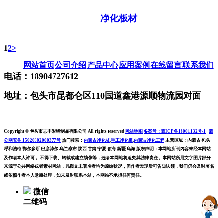
净化板材
1
2
>
网站首页
公司介绍
产品中心
应用案例
在线留言
联系我们
电话：18904727612
地址：包头市昆都仑区110国道鑫港源顺物流园对面
Copyright © 包头市志丰彩钢制品有限公司 All rights reserved
网站地图
备案号：蒙ICP备18001132号-1
蒙
公网安备 15020302000377号
热门搜索：
内蒙古净化板
,
手工净化板
,
内蒙古净化工程
主营区域：内蒙古 包头
呼和浩特 鄂尔多斯 巴彦淖尔 乌兰察布 陕西 甘肃 宁夏 青海 新疆 乌海 版权声明：本网站所刊内容未经本网站
及作者本人许可， 不得下载、转载或建立镜像等，违者本网站将追究其法律责任。本网站所用文字图片部分
来源于公共网络或者素材网站，凡图文未署名者均为原始状况，但作者发现后可告知认领，我们仍会及时署名
或依照作者本人意愿处理，如未及时联系本站，本网站不承担任何责任。
微信
二维码