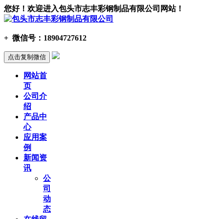
您好！欢迎进入包头市志丰彩钢制品有限公司网站！
+
微信号：
18904727612
点击复制微信
网站首
页
公司介
绍
产品中
心
应用案
例
新闻资
讯
公
司
动
态